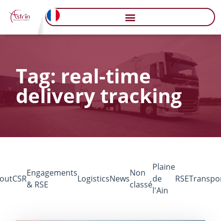
Tag: real-time
delivery tracking
Plaine
Engagements
Non
out
CSR
Logistics
News
de
RSE
Transpo
& RSE
classé
l'Ain