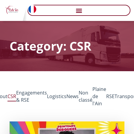
Category: CSR
Plaine
Engagements
Non
out
CSR
Logistics
News
de
RSE
Transpo
& RSE
classé
l'Ain