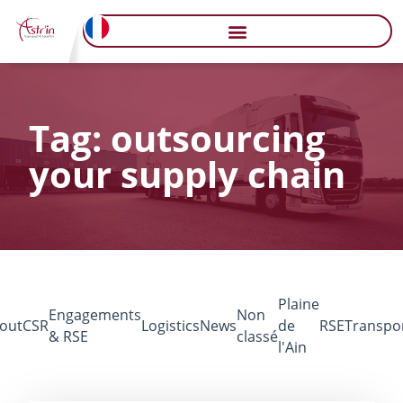
Tag: outsourcing
your supply chain
Plaine
Engagements
Non
out
CSR
Logistics
News
de
RSE
Transpo
& RSE
classé
l'Ain