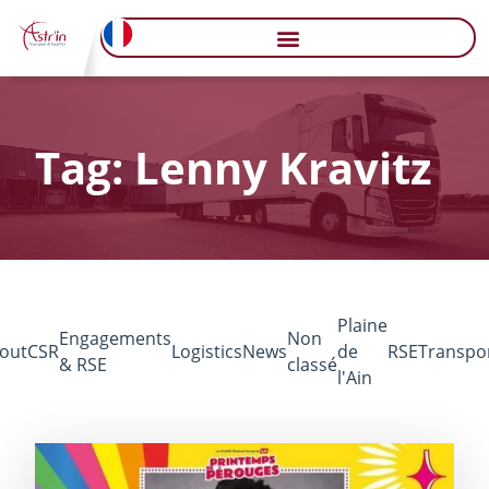
Tag: Lenny Kravitz
Plaine
Engagements
Non
out
CSR
Logistics
News
de
RSE
Transpo
& RSE
classé
l'Ain