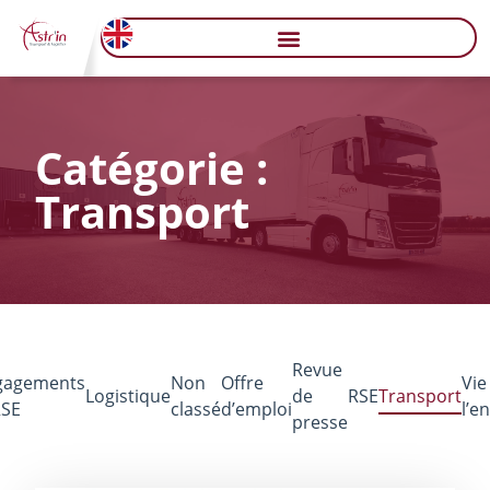
Catégorie :
Transport
Revue
gagements
Non
Offre
Vie
Logistique
de
RSE
Transport
RSE
classé
d’emploi
l’e
presse