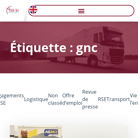
Étiquette : gnc
Revue
gagements
Non
Offre
Vie
Logistique
de
RSE
Transport
RSE
classé
d’emploi
l’e
presse