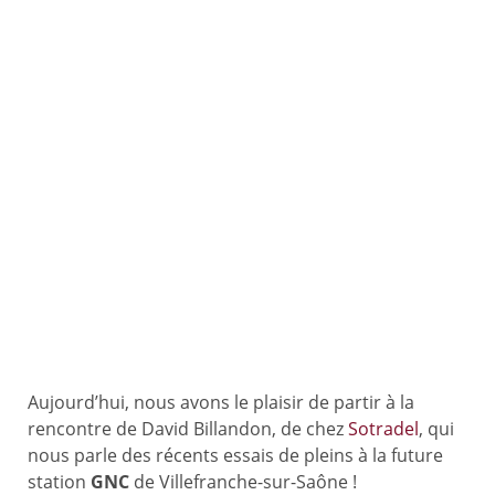
Station GNC AS24 :
À la rencontre de
David Billandon, en
charge du
lancement des
essais de pleins
Aujourd’hui, nous avons le plaisir de partir à la
rencontre de David Billandon, de chez
Sotradel
, qui
nous parle des récents essais de pleins à la future
station
GNC
de Villefranche-sur-Saône !