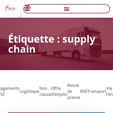
Étiquette : supply
chain
Revue
gagements
Non
Offre
Vie
Logistique
de
RSE
Transport
RSE
classé
d’emploi
l’e
presse