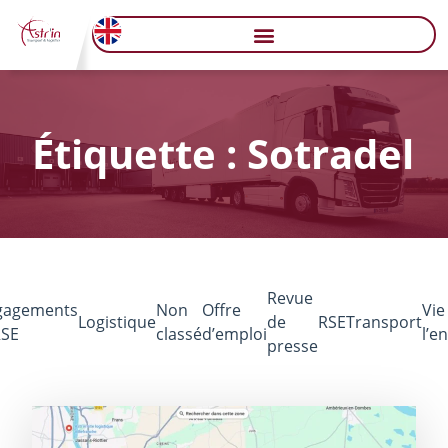
Étiquette : Sotradel
Revue
gagements
Non
Offre
Vie
Logistique
de
RSE
Transport
RSE
classé
d’emploi
l’e
presse