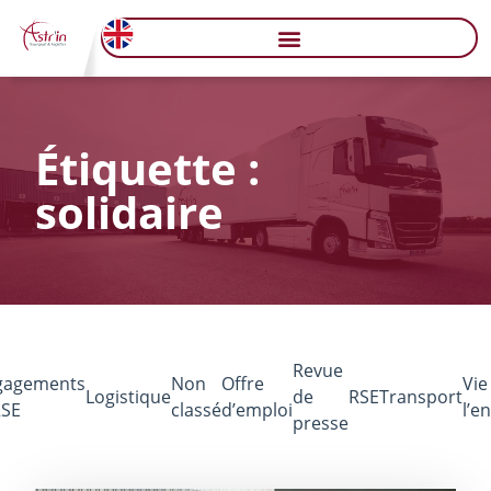
Étiquette :
solidaire
Revue
gagements
Non
Offre
Vie
Logistique
de
RSE
Transport
RSE
classé
d’emploi
l’e
presse