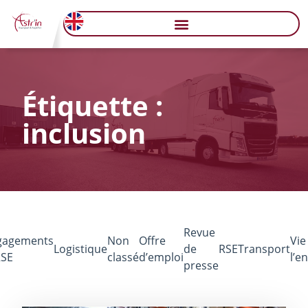
Étiquette :
inclusion
Revue
gagements
Non
Offre
Vie
Logistique
de
RSE
Transport
RSE
classé
d’emploi
l’e
presse