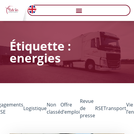
Étiquette :
energies
Revue
gagements
Non
Offre
Vie
Logistique
de
RSE
Transport
RSE
classé
d’emploi
l’e
presse