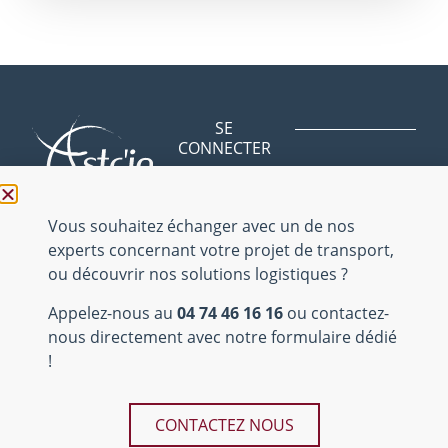
SE
CONNECTER
Avenue des
BLOG
Bergeries
NOUS
01150 Saint
Vous souhaitez échanger avec un de nos
CONTACTER
Vulbas
experts concernant votre projet de transport,
NOUS
ou découvrir nos solutions logistiques ?
REJOINDRE
04 74 46 16 16
Appelez-nous au
04 74 46 16 16
ou contactez-
Mentions
nous directement avec notre formulaire dédié
légales
!
Site internet
Teds
réalisé par
Tous droits
CONTACTEZ NOUS
réservés