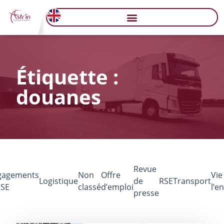
Étiquette :
douanes
Revue
gagements
Non
Offre
Vie
Logistique
de
RSE
Transport
RSE
classé
d’emploi
l’e
presse