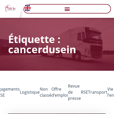
Étiquette :
cancerdusein
Revue
gagements
Non
Offre
Vie
Logistique
de
RSE
Transport
RSE
classé
d’emploi
l’e
presse