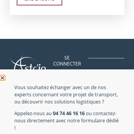
SE
CONNECTER
Avenue des
BLOG
Bergeries
NOUS
01150 Saint
Vous souhaitez échanger avec un de nos
CONTACTER
Vulbas
experts concernant votre projet de transport,
NOUS
ou découvrir nos solutions logistiques ?
REJOINDRE
04 74 46 16 16
Appelez-nous au
04 74 46 16 16
ou contactez-
Mentions
nous directement avec notre formulaire dédié
légales
!
Site internet