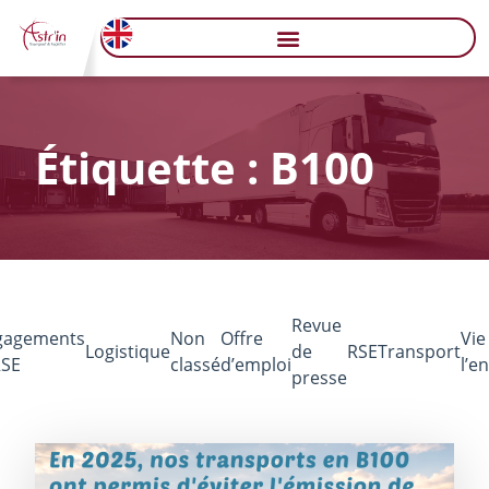
Étiquette : B100
Revue
gagements
Non
Offre
Vie
Logistique
de
RSE
Transport
RSE
classé
d’emploi
l’e
presse