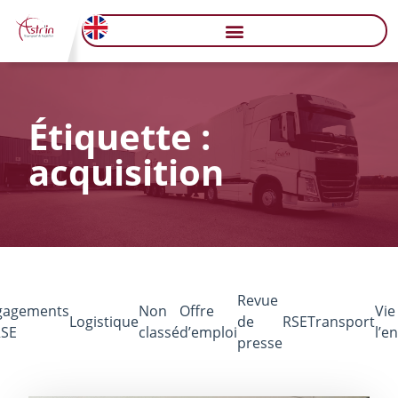
Étiquette :
acquisition
Revue
gagements
Non
Offre
Vie
Logistique
de
RSE
Transport
RSE
classé
d’emploi
l’e
presse