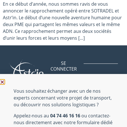
En ce début d’année, nous sommes ravis de vous
annoncer le rapprochement opéré entre SOTRADEL et
Astr’in. Le début d’une nouvelle aventure humaine pour
deux PME qui partagent les mêmes valeurs et le même
ADN. Ce rapprochement permet aux deux sociétés
d’unir leurs forces et leurs moyens […]
SE
CONNECTER
Avenue des
BLOG
Bergeries
NOUS
01150 Saint
Vous souhaitez échanger avec un de nos
CONTACTER
Vulbas
experts concernant votre projet de transport,
NOUS
ou découvrir nos solutions logistiques ?
REJOINDRE
04 74 46 16 16
Appelez-nous au
04 74 46 16 16
ou contactez-
Mentions
nous directement avec notre formulaire dédié
légales