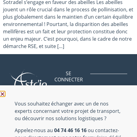
Sotradel s’engage en faveur des abeilles Les abeilles
jouent un rôle crucial dans le process de pollinisation, et
plus globalement dans le maintien d’un certain équilibre
environnemental ! Pourtant, la disparition des abeilles
mellifères est un fait et leur protection constitue donc
un enjeu majeur. C’est pourquoi, dans le cadre de notre
démarche RSE, et suite […]
SE
CONNECTER
Avenue des
BLOG
Bergeries
NOUS
01150 Saint
CONTACTER
Vous souhaitez échanger avec un de nos
Vulbas
experts concernant votre projet de transport,
NOUS
ou découvrir nos solutions logistiques ?
REJOINDRE
04 74 46 16 16
Appelez-nous au
04 74 46 16 16
ou contactez-
Mentions